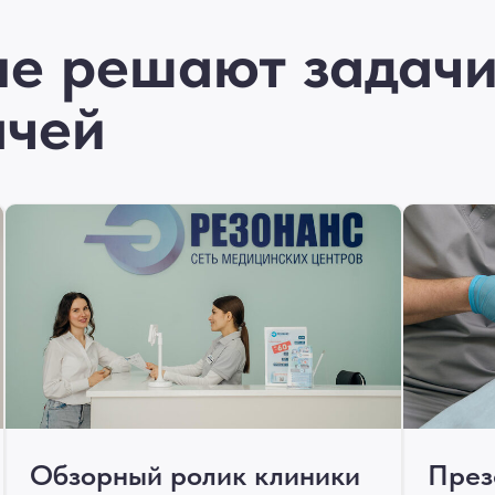
ые решают задач
ачей
Обзорный ролик клиники
През