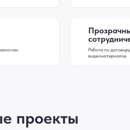
Прозрачны
сотруднич
иалистам
Работа по договор
видеоматериалов
ые проекты